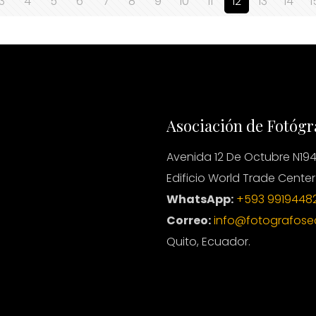
3
4
5
6
7
8
9
10
11
12
13
14
1
Asociación de Fotógr
Avenida 12 De Octubre N194
Edificio World Trade Center
WhatsApp:
+593 9919448
Correo:
info@fotografose
Quito, Ecuador.