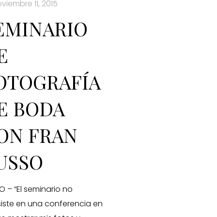
viembre 11, 2015
EMINARIO
E
OTOGRAFÍA
E BODA
ON FRAN
USSO
O – “El seminario no
iste en una conferencia en