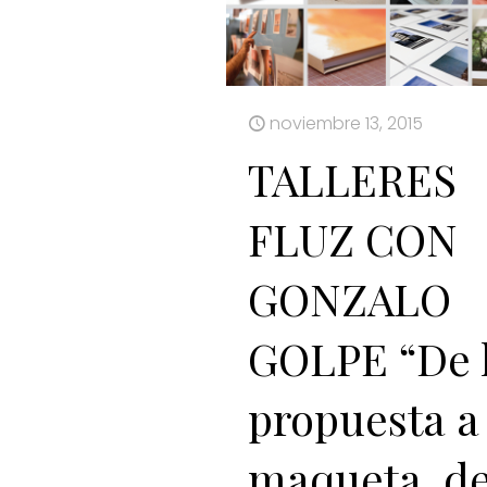
noviembre 13, 2015
TALLERES
FLUZ CON
GONZALO
GOLPE “De 
propuesta a 
maqueta, d