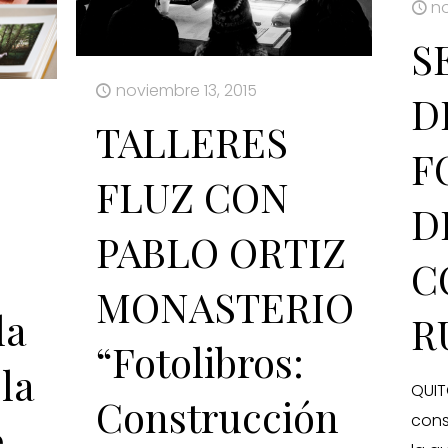
no
S
noviembre 13, 2015
D
TALLERES
F
FLUZ CON
D
PABLO ORTIZ
C
MONASTERIO
la
R
“Fotolibros:
la
QUIT
Construcción
cons
e