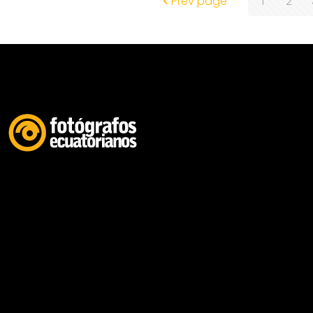
Prev page
1
2