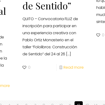
la q
de Sentido”
al
habl
much
QUITO – Convocatoria FLUZ de
sinte
inscripción para participar en
una experiencia creativa con
0
 de
Pablo Ortiz Monasterio en el
en
taller “Fololibros: Construcción
on
de Sentido” del 24 al 26
[…]
De la
 la
0
Read more
 more