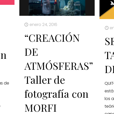
enero 24, 2016
en
“CREACIÓN
S
DE
on
T
ATMÓSFERAS”
D
Taller de
as de
QUIT
fotografía con
está
los 
MORFI
e
teór
capa