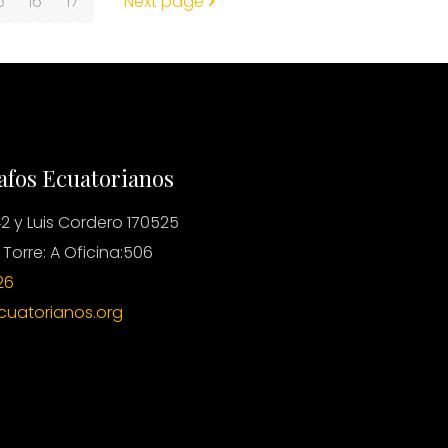
5
16
17
Next page
afos Ecuatorianos
2 y Luis Cordero 170525
 Torre: A Oficina:506
26
cuatorianos.org