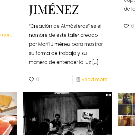
JIMÉNEZ
de l
“Creación de Atmósferas” es el
0
 more
nombre de este taller creado
por Morfi Jiménez para mostrar
su forma de trabajo y su
manera de entender la luz
[…]
0
Read more