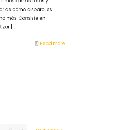
ue mostrar mis fotos y
ar de cómo disparo, es
o más. Consiste en
tizar
[…]
Read more