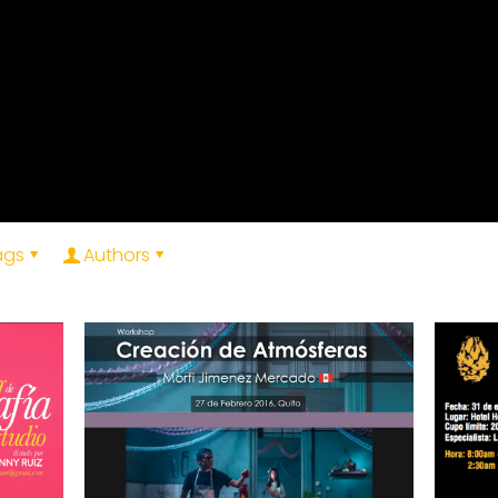
ags
Authors