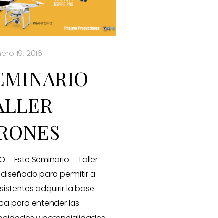
ero 19, 2016
EMINARIO
ALLER
RONES
O – Este Seminario – Taller
 diseñado para permitir a
asistentes adquirir la base
ica para entender las
cidades y potencialidades