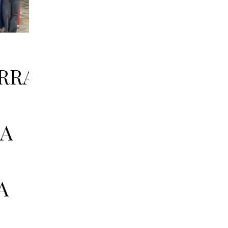
RRA:
ÍA
A