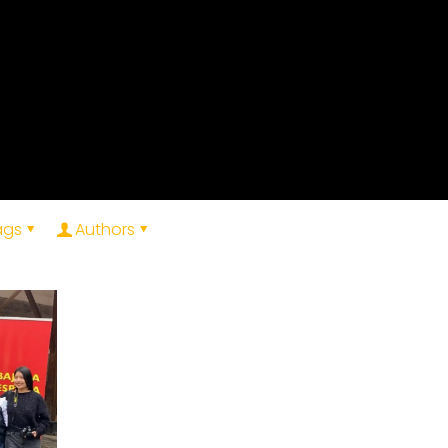
ags
Authors