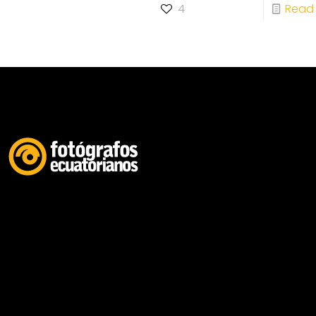
4
Read