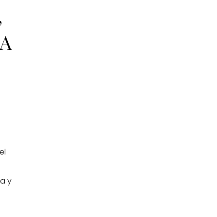
,
IA
el
ia y