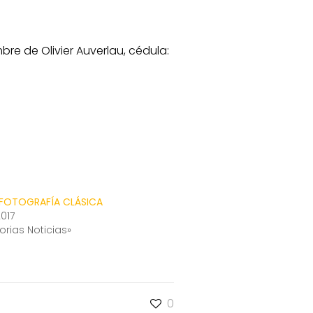
e de Olivier Auverlau, cédula:
 FOTOGRAFÍA CLÁSICA
2017
orias Noticias»
0