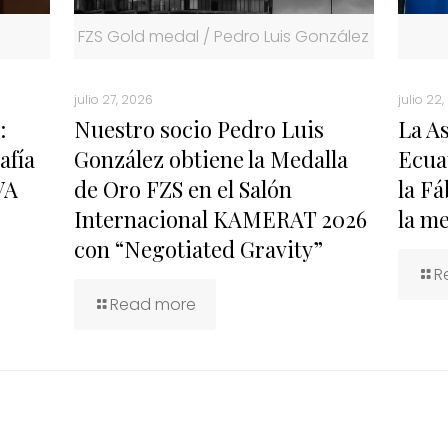
FZS Gold medal / Pedro Luis González
julio 27, 2026
julio 22
:
Nuestro socio Pedro Luis
La A
afía
González obtiene la Medalla
Ecua
VA
de Oro FZS en el Salón
la Fá
Internacional KAMERAT 2026
la me
con “Negotiated Gravity”
R
Read more