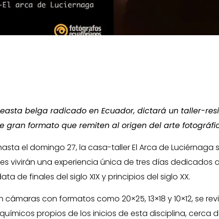
ineasta belga radicado en Ecuador, dictará un taller-resi
e gran formato que remiten al origen del arte fotográfi
asta el domingo 27, la casa-taller El Arca de Luciérnaga s
s vivirán una experiencia única de tres días dedicados a
a de finales del siglo XIX y principios del siglo XX.
 cámaras con formatos como 20×25, 13×18 y 10×12, se revis
uímicos propios de los inicios de esta disciplina, cerca d