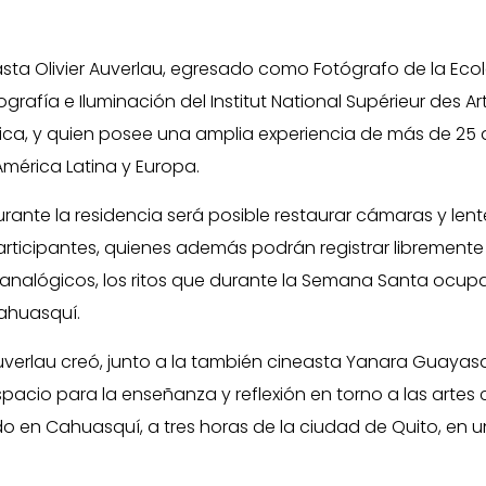
ineasta Olivier Auverlau, egresado como Fotógrafo de la Ec
grafía e Iluminación del Institut National Supérieur des 
ica, y quien posee una amplia experiencia de más de 25 añ
América Latina y Europa.
rante la residencia será posible restaurar cámaras y len
rticipantes, quienes además podrán registrar libremente
analógicos, los ritos que durante la Semana Santa ocup
ahuasquí.
verlau creó, junto a la también cineasta Yanara Guayasam
pacio para la enseñanza y reflexión en torno a las artes c
o en Cahuasquí, a tres horas de la ciudad de Quito, en un 