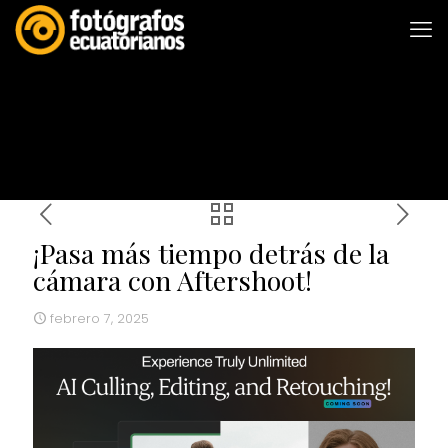
¡Pasa más tiempo detrás de la
cámara con Aftershoot!
febrero 7, 2025